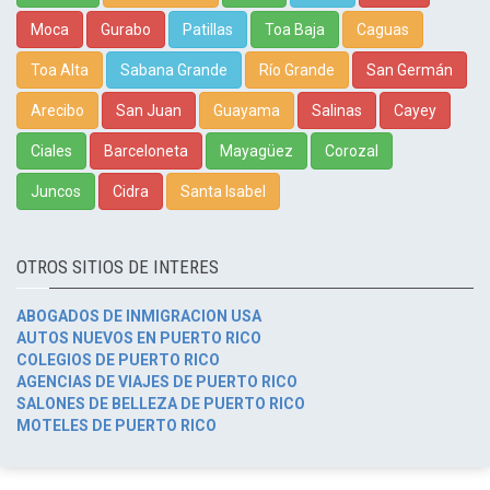
Moca
Gurabo
Patillas
Toa Baja
Caguas
Toa Alta
Sabana Grande
Río Grande
San Germán
Arecibo
San Juan
Guayama
Salinas
Cayey
Ciales
Barceloneta
Mayagüez
Corozal
Juncos
Cidra
Santa Isabel
OTROS SITIOS DE INTERES
ABOGADOS DE INMIGRACION USA
AUTOS NUEVOS EN PUERTO RICO
COLEGIOS DE PUERTO RICO
AGENCIAS DE VIAJES DE PUERTO RICO
SALONES DE BELLEZA DE PUERTO RICO
MOTELES DE PUERTO RICO