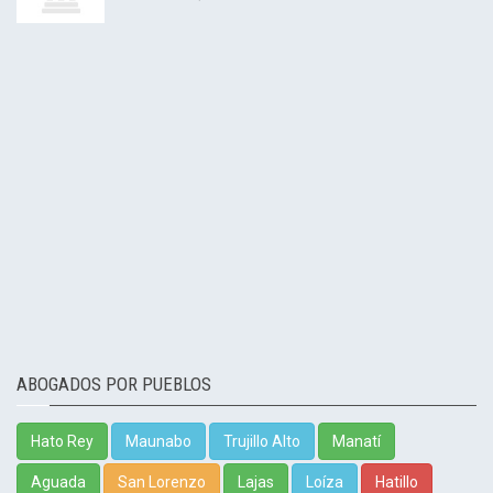
ABOGADOS POR PUEBLOS
Hato Rey
Maunabo
Trujillo Alto
Manatí
Aguada
San Lorenzo
Lajas
Loíza
Hatillo