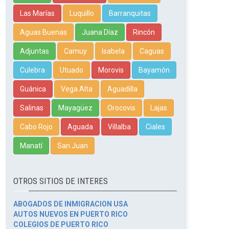
Las Marías
Luquillo
Barranquitas
Aguas Buenas
Juana Díaz
Rincón
Adjuntas
Camuy
Isabela
Caguas
Culebra
Utuado
Morovis
Bayamón
Guánica
Vega Alta
Aguadilla
Salinas
Mayagüez
Orocovis
Lajas
Cabo Rojo
Aguada
Villalba
Ciales
Manatí
San Juan
OTROS SITIOS DE INTERES
ABOGADOS DE INMIGRACION USA
AUTOS NUEVOS EN PUERTO RICO
COLEGIOS DE PUERTO RICO