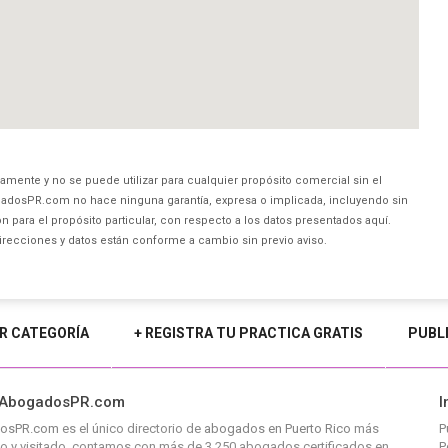
amente y no se puede utilizar para cualquier propósito comercial sin el
dosPR.com no hace ninguna garantía, expresa o implicada, incluyendo sin
 para el propósito particular, con respecto a los datos presentados aquí.
direcciones y datos están conforme a cambio sin previo aviso.
R CATEGORÍA
+ REGISTRA TU PRACTICA GRATIS
PUBL
 AbogadosPR.com
I
osPR.com
es el único directorio de
abogados en Puerto Rico
más
P
o y visitado, contamos con más de 3,250 abogados certificados en
P