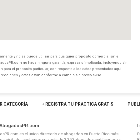
amente y no se puede utilizar para cualquier propósito comercial sin el
dosPR.com no hace ninguna garantía, expresa o implicada, incluyendo sin
 para el propósito particular, con respecto a los datos presentados aquí.
direcciones y datos están conforme a cambio sin previo aviso.
R CATEGORÍA
+ REGISTRA TU PRACTICA GRATIS
PUBL
 AbogadosPR.com
I
osPR.com
es el único directorio de
abogados en Puerto Rico
más
P
o y visitado, contamos con más de 3,250 abogados certificados en
P