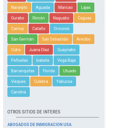
Naranjito
Aguada
Maricao
Lajas
Gurabo
Rincón
Naguabo
Caguas
Camuy
Cataño
Orocovis
San Germán
San Sebastián
Arecibo
Cidra
Juana Díaz
Guaynabo
Peñuelas
Isabela
Vega Baja
Barranquitas
Florida
Utuado
Vieques
Culebra
Yabucoa
Carolina
OTROS SITIOS DE INTERES
ABOGADOS DE INMIGRACION USA