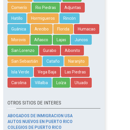
Comerío
Rio Piedras
Adjuntas
Hatillo
Hormigueros
Rincón
Guánica
Arecibo
Florida
Humacao
Morovis
Añasco
Lajas
Juncos
San Lorenzo
Gurabo
Aibonito
San Sebastián
Cataño
Naranjito
Isla Verde
Vega Baja
Las Piedras
Carolina
Villalba
Loíza
Utuado
OTROS SITIOS DE INTERES
ABOGADOS DE INMIGRACION USA
AUTOS NUEVOS EN PUERTO RICO
COLEGIOS DE PUERTO RICO