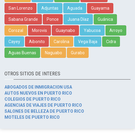
San Lorenzo
Adjuntas
Aguada
Guayama
Sabana Grande
Ponce
Juana Díaz
Guánica
Corozal
Morovis
Guaynabo
Yabucoa
Arroyo
Cayey
Aibonito
Carolina
Vega Baja
Cidra
Aguas Buenas
Naguabo
Gurabo
OTROS SITIOS DE INTERES
ABOGADOS DE INMIGRACION USA
AUTOS NUEVOS EN PUERTO RICO
COLEGIOS DE PUERTO RICO
AGENCIAS DE VIAJES DE PUERTO RICO
SALONES DE BELLEZA DE PUERTO RICO
MOTELES DE PUERTO RICO