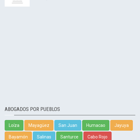
ABOGADOS POR PUEBLOS
Loíza
Mayagüez
San Juan
Humacao
Jayuya
Bayamón
Salinas
Santurce
Cabo Rojo