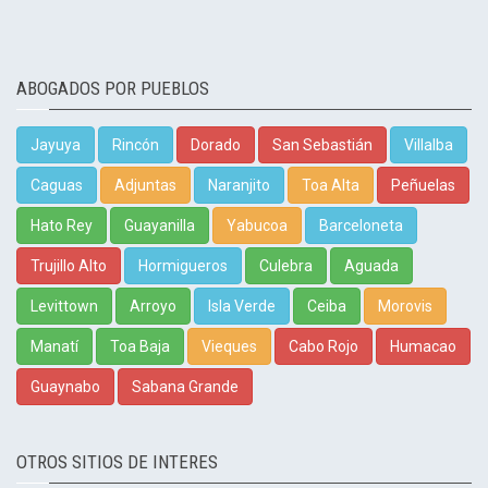
ABOGADOS POR PUEBLOS
Jayuya
Rincón
Dorado
San Sebastián
Villalba
Caguas
Adjuntas
Naranjito
Toa Alta
Peñuelas
Hato Rey
Guayanilla
Yabucoa
Barceloneta
Trujillo Alto
Hormigueros
Culebra
Aguada
Levittown
Arroyo
Isla Verde
Ceiba
Morovis
Manatí
Toa Baja
Vieques
Cabo Rojo
Humacao
Guaynabo
Sabana Grande
OTROS SITIOS DE INTERES