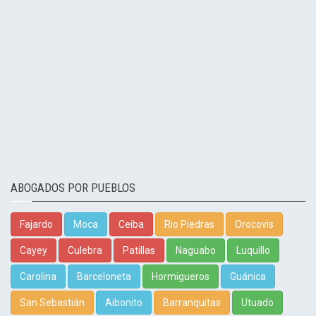
ABOGADOS POR PUEBLOS
Fajardo
Moca
Ceiba
Rio Piedras
Orocovis
Cayey
Culebra
Patillas
Naguabo
Luquillo
Carolina
Barceloneta
Hormigueros
Guánica
San Sebastián
Aibonito
Barranquitas
Utuado