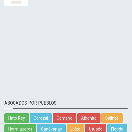
ABOGADOS POR PUEBLOS
Hato Rey
Corozal
Comerío
Aibonito
Salinas
Hormigueros
Canóvanas
Loíza
Utuado
Florida