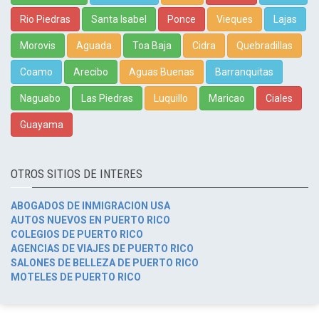
Rio Piedras
Santa Isabel
Ponce
Vieques
Lajas
Morovis
Aguada
Toa Baja
Cidra
Quebradillas
Coamo
Arecibo
Aguas Buenas
Barranquitas
Naguabo
Las Piedras
Luquillo
Maricao
Ciales
Guayama
OTROS SITIOS DE INTERES
ABOGADOS DE INMIGRACION USA
AUTOS NUEVOS EN PUERTO RICO
COLEGIOS DE PUERTO RICO
AGENCIAS DE VIAJES DE PUERTO RICO
SALONES DE BELLEZA DE PUERTO RICO
MOTELES DE PUERTO RICO